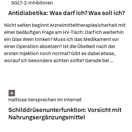
SGLT-2-Inhibitoren
Antidiabetika: Was darf ich? Was soll ich?
Nicht selten beginnt Arzneimitteltherapiesicherheit mit 
einer beiläufigen Frage am HV-Tisch: Darf ich weiterhin 
ein Glas Wein trinken? Muss ich das Medikament vor 
einer Operation absetzen? Ist die Übelkeit nach der 
ersten Injektion noch normal? Gibt es dabei etwas, 
worauf ich besonders achten sollte? Gerade bei 
Metformin, SGLT-2-Inhibitoren und GLP-1-
Rezeptoragonisten verbergen sich hinter solchen 
Fragen häufig die entscheidenden Hinweise auf 
potenzielle Fehlerquellen.
Haltlose Versprechen im Internet
Schilddrüsenunterfunktion: Vorsicht mit
Nahrungsergänzungsmittel