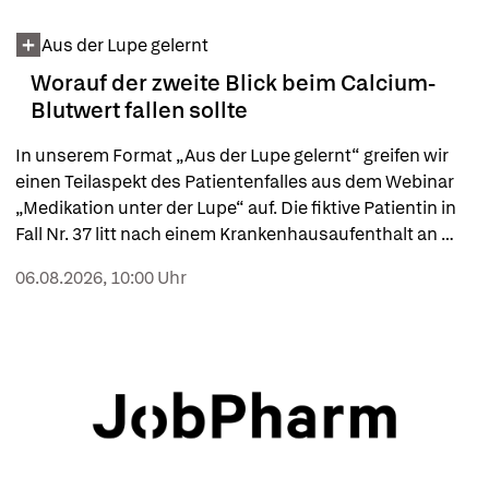
Aus der Lupe gelernt
Worauf der zweite Blick beim Calcium-
Blutwert fallen sollte
In unserem Format „Aus der Lupe gelernt“ greifen wir 
einen Teilaspekt des Patientenfalles aus dem Webinar 
„Medikation unter der Lupe“ auf. Die fiktive Patientin in 
Fall Nr. 37 litt nach einem Krankenhausaufenthalt an 
einem Delir. Auf der Suche nach möglichen Ursachen 
06.08.2026, 10:00 Uhr
wurden im Webinar auch die Blutwerte „unter die Lupe“ 
genommen. Für Diskussionen sorgte der Calcium-
Blutspiegel.