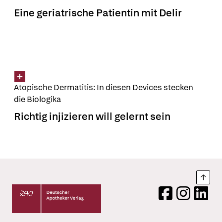
Eine geriatrische Patientin mit Delir
Atopische Dermatitis: In diesen Devices stecken
die Biologika
Richtig injizieren will gelernt sein
Nach
Deutscher Apotheker Verlag Logo
Facebook
Instagram
LinkedI