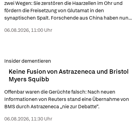
zwei Wegen: Sie zerstören die Haarzellen im Ohr und 
fördern die Freisetzung von Glutamat in den 
synaptischen Spalt. Forschende aus China haben nun 
untersucht, ob der Wirkstoff Brimonidin diese 
06.08.2026, 11:00 Uhr
lärminduzierten Schäden verhindern kann.
Insider dementieren
Keine Fusion von Astrazeneca und Bristol
Myers Squibb
Offenbar waren die Gerüchte falsch: Nach neuen 
Informationen von Reuters stand eine Übernahme von 
BMS durch Astrazeneca „nie zur Debatte“.
06.08.2026, 11:30 Uhr