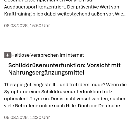
Ausdauersport konzentriert. Der präventive Wert von 
Krafttraining blieb dabei weitestgehend außen vor. Wie 
sieht ein optimales Pensum aus? Und können auch 
06.08.2026, 15:50 Uhr
ältere und kranke Menschen davon profitieren?
Haltlose Versprechen im Internet
Schilddrüsenunterfunktion: Vorsicht mit
Nahrungsergänzungsmittel
Therapie gut eingestellt – und trotzdem müde? Wenn die 
Symptome einer Schilddrüsenunterfunktion trotz 
optimaler L-Thyroxin-Dosis nicht verschwinden, suchen 
viele Betroffene online nach Hilfe. Doch die Deutsche 
Gesellschaft für Endokrinologie warnt jetzt vor dem Kauf 
06.08.2026, 14:30 Uhr
von Nahrungsergänzungsmitteln im Netz. Besonders 
Inhaltsstoffe wie Silychristin oder Cholin seien kritisch.