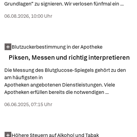
Grundlagen“ zu signieren. Wir verlosen fünfmal ein 
handsigniertes Exemplar. Nutzen Sie die Chance und 
06.08.2026, 10:00 Uhr
gewinnen Sie Ihr Buch direkt bei uns!
Blutzuckerbestimmung in der Apotheke
Piksen, Messen und richtig interpretieren
Die Messung des Blutglucose-Spiegels gehört zu den 
am häufigsten in 

Apotheken angebotenen Dienst­leistungen. Viele 
Apotheken erfüllen bereits die notwendigen 
Voraussetzungen: geeignete Räumlichkeiten, 
06.06.2025, 07:15 Uhr
geschultes Personal und die erforderlichen Geräte. 
Höhere Steuern auf Alkohol und Tabak