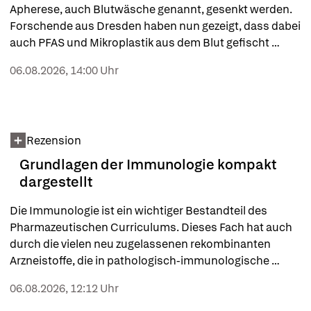
Apherese, auch Blutwäsche genannt, gesenkt werden. 
Forschende aus Dresden haben nun gezeigt, dass dabei 
auch PFAS und Mikroplastik aus dem Blut gefischt 
werden.
06.08.2026, 14:00 Uhr
Rezension
Grundlagen der Immunologie kompakt
dargestellt
Die Immunologie ist ein wichtiger Bestandteil des 
Pharmazeutischen Curriculums. Dieses Fach hat auch 
durch die vielen neu zugelassenen rekombinanten 
Arzneistoffe, die in pathologisch-immunologische 
Prozesse eingreifen, enorm an Bedeutung gewonnen. 
06.08.2026, 12:12 Uhr
Ein aktualisiertes Lehrbuch von Angelika Vollmar, Robert 
Fürst und Ilse Zündorf hilft beim Verständnis.