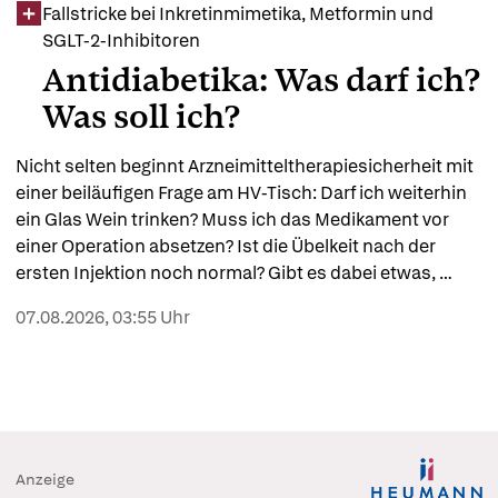
Fallstricke bei Inkretinmimetika, Metformin und
SGLT-2-Inhibitoren
Antidiabetika: Was darf ich?
Was soll ich?
Nicht selten beginnt Arzneimitteltherapiesicherheit mit 
einer beiläufigen Frage am HV-Tisch: Darf ich weiterhin 
ein Glas Wein trinken? Muss ich das Medikament vor 
einer Operation absetzen? Ist die Übelkeit nach der 
ersten Injektion noch normal? Gibt es dabei etwas, 
worauf ich besonders achten sollte? Gerade bei 
07.08.2026, 03:55 Uhr
Metformin, SGLT-2-Inhibitoren und GLP-1-
Rezeptoragonisten verbergen sich hinter solchen 
Fragen häufig die entscheidenden Hinweise auf 
potenzielle Fehlerquellen.
Anzeige