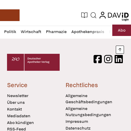
login
login
Aktuelle Ausgabe
Suche
Deutsche Apotheker Zeitung
Profil
Daz
Abo
Politik
Wirtschaft
Pharmazie
Apothekenpraxis
Recht
Sp
öffnen
Pur
Abo
öffnen
Nach
Deutscher Apotheker Verlag Logo
Facebook
Instagram
LinkedI
Service
Rechtliches
Newsletter
Allgemeine
Geschäftsbedingungen
Über uns
Allgemeine
Kontakt
Nutzungsbedingungen
Mediadaten
Impressum
Abo kündigen
Datenschutz
RSS-Feed