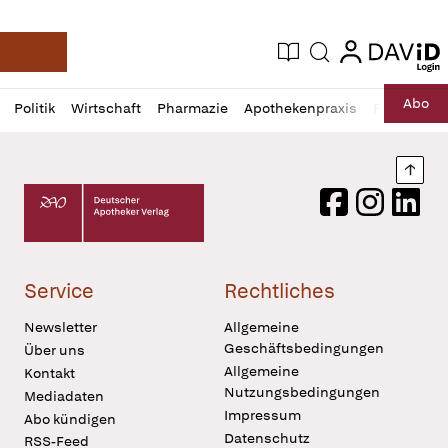
login
login
Aktuelle Ausgabe
Suche
Deutsche Apotheker Zeitung
Profil
Daz
Abo
Politik
Wirtschaft
Pharmazie
Apothekenpraxis
Recht
Sp
öffnen
Pur
Abo
öffnen
Nach
Deutscher Apotheker Verlag Logo
Facebook
Instagram
LinkedI
Service
Rechtliches
Newsletter
Allgemeine
Geschäftsbedingungen
Über uns
Allgemeine
Kontakt
Nutzungsbedingungen
Mediadaten
Impressum
Abo kündigen
Datenschutz
RSS-Feed