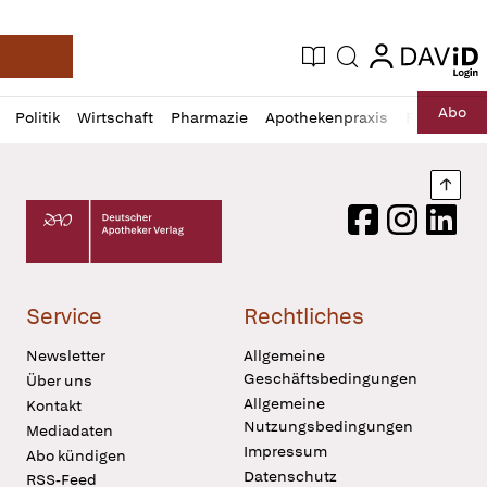
login
login
Aktuelle Ausgabe
Suche
Deutsche Apotheker Zeitung
Profil
Daz
Abo
Politik
Wirtschaft
Pharmazie
Apothekenpraxis
Recht
Sp
öffnen
Pur
Abo
öffnen
Nach
Deutscher Apotheker Verlag Logo
Facebook
Instagram
LinkedI
Service
Rechtliches
Newsletter
Allgemeine
Geschäftsbedingungen
Über uns
Allgemeine
Kontakt
Nutzungsbedingungen
Mediadaten
Impressum
Abo kündigen
Datenschutz
RSS-Feed