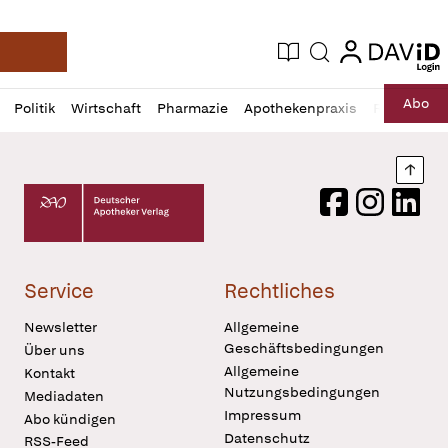
login
login
Aktuelle Ausgabe
Suche
Deutsche Apotheker Zeitung
Profil
Daz
Abo
Politik
Wirtschaft
Pharmazie
Apothekenpraxis
Recht
Sp
öffnen
Pur
Abo
öffnen
Nach
Deutscher Apotheker Verlag Logo
Facebook
Instagram
LinkedI
Service
Rechtliches
Newsletter
Allgemeine
Geschäftsbedingungen
Über uns
Allgemeine
Kontakt
Nutzungsbedingungen
Mediadaten
Impressum
Abo kündigen
Datenschutz
RSS-Feed