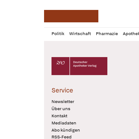
Deutsche Apotheker Ze
Profil
Daz
Politik
Wirtschaft
Pharmazie
Apothe
öffnen
Pur
Abo
öffnen
Deutscher Apotheker Verlag Logo
Service
Newsletter
Über uns
Kontakt
Mediadaten
Abo kündigen
RSS-Feed