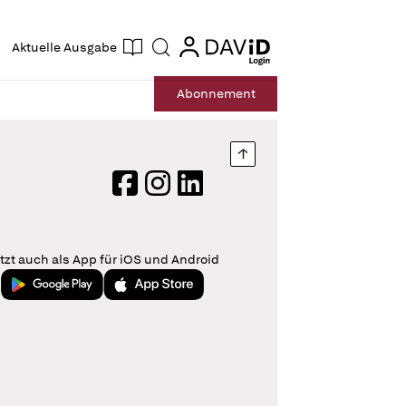
ogin
login
Aktuelle Ausgabe
Suche
Abo
nnement
Nach oben springen
Facebook
Instagram
LinkedIn
tzt auch als App für iOS und Android
Jetzt bei Google Play
Laden im App Store