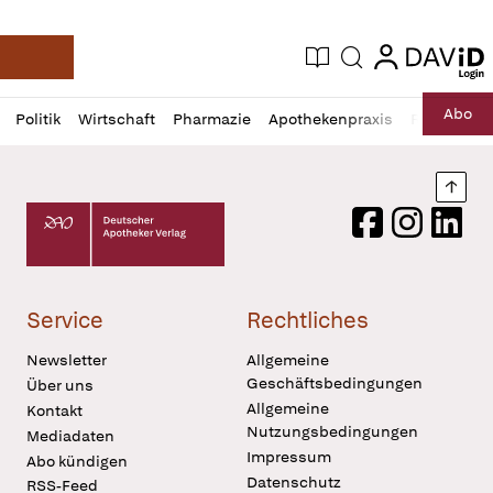
login
login
Aktuelle Ausgabe
Suche
Deutsche Apotheker Zeitung
Profil
Daz
Abo
Politik
Wirtschaft
Pharmazie
Apothekenpraxis
Recht
Sp
öffnen
Pur
Abo
öffnen
Nach
Deutscher Apotheker Verlag Logo
Facebook
Instagram
LinkedI
Service
Rechtliches
Newsletter
Allgemeine
Geschäftsbedingungen
Über uns
Allgemeine
Kontakt
Nutzungsbedingungen
Mediadaten
Impressum
Abo kündigen
Datenschutz
RSS-Feed