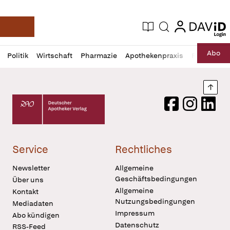
login
login
Aktuelle Ausgabe
Suche
Deutsche Apotheker Zeitung
Profil
Daz
Abo
Politik
Wirtschaft
Pharmazie
Apothekenpraxis
Recht
Sp
öffnen
Pur
Abo
öffnen
Nach
Deutscher Apotheker Verlag Logo
Facebook
Instagram
LinkedI
Service
Rechtliches
Newsletter
Allgemeine
Geschäftsbedingungen
Über uns
Allgemeine
Kontakt
Nutzungsbedingungen
Mediadaten
Impressum
Abo kündigen
Datenschutz
RSS-Feed