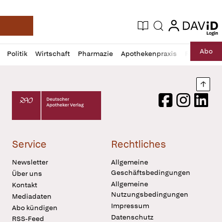
login
login
Aktuelle Ausgabe
Suche
Deutsche Apotheker Zeitung
Profil
Daz
Abo
Politik
Wirtschaft
Pharmazie
Apothekenpraxis
Recht
Sp
öffnen
Pur
Abo
öffnen
Nach
Deutscher Apotheker Verlag Logo
Facebook
Instagram
LinkedI
Service
Rechtliches
Newsletter
Allgemeine
Geschäftsbedingungen
Über uns
Allgemeine
Kontakt
Nutzungsbedingungen
Mediadaten
Impressum
Abo kündigen
Datenschutz
RSS-Feed