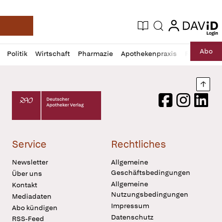
login
login
Aktuelle Ausgabe
Suche
Deutsche Apotheker Zeitung
Profil
Daz
Abo
Politik
Wirtschaft
Pharmazie
Apothekenpraxis
Recht
Sp
öffnen
Pur
Abo
öffnen
Nach
Deutscher Apotheker Verlag Logo
Facebook
Instagram
LinkedI
Service
Rechtliches
Newsletter
Allgemeine
Geschäftsbedingungen
Über uns
Allgemeine
Kontakt
Nutzungsbedingungen
Mediadaten
Impressum
Abo kündigen
Datenschutz
RSS-Feed