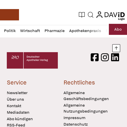
login
login
Aktuelle Ausgabe
Suche
Deutsche Apotheker Zeitung
Profil
Daz
Abo
Politik
Wirtschaft
Pharmazie
Apothekenpraxis
Recht
Sp
öffnen
Pur
Abo
öffnen
Nach
Deutscher Apotheker Verlag Logo
Facebook
Instagram
LinkedI
Service
Rechtliches
Newsletter
Allgemeine
Geschäftsbedingungen
Über uns
Allgemeine
Kontakt
Nutzungsbedingungen
Mediadaten
Impressum
Abo kündigen
Datenschutz
RSS-Feed