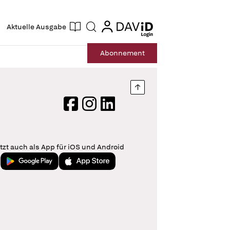
ogin
login
Aktuelle Ausgabe
Suche
Abo
nnement
Nach oben springen
Facebook
Instagram
LinkedIn
tzt auch als App für iOS und Android
Jetzt bei Google Play
Laden im App Store