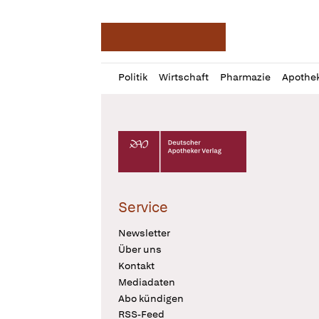
Deutsche Apotheker Ze
Profil
Daz
Politik
Wirtschaft
Pharmazie
Apothe
öffnen
Pur
Abo
öffnen
Deutscher Apotheker Verlag Logo
Service
Newsletter
Über uns
Kontakt
Mediadaten
Abo kündigen
RSS-Feed