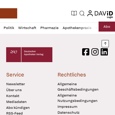
login
login
Aktuelle Ausgabe
Suche
Deutsche Apotheker Zeitung
Profil
Daz
Abo
Politik
Wirtschaft
Pharmazie
Apothekenpraxis
Recht
Sp
öffnen
Pur
Abo
öffnen
Nach
Deutscher Apotheker Verlag Logo
Facebook
Instagram
LinkedI
Service
Rechtliches
Newsletter
Allgemeine
Geschäftsbedingungen
Über uns
Allgemeine
Kontakt
Nutzungsbedingungen
Mediadaten
Impressum
Abo kündigen
Datenschutz
RSS-Feed