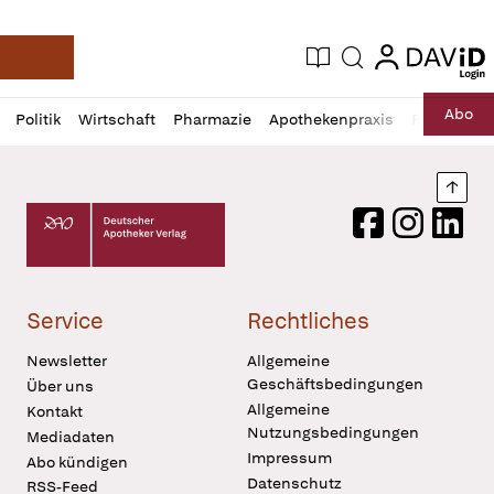
login
login
Aktuelle Ausgabe
Suche
Deutsche Apotheker Zeitung
Profil
Daz
Abo
Politik
Wirtschaft
Pharmazie
Apothekenpraxis
Recht
Sp
öffnen
Pur
Abo
öffnen
Nach
Deutscher Apotheker Verlag Logo
Facebook
Instagram
LinkedI
Service
Rechtliches
Newsletter
Allgemeine
Geschäftsbedingungen
Über uns
Allgemeine
Kontakt
Nutzungsbedingungen
Mediadaten
Impressum
Abo kündigen
Datenschutz
RSS-Feed