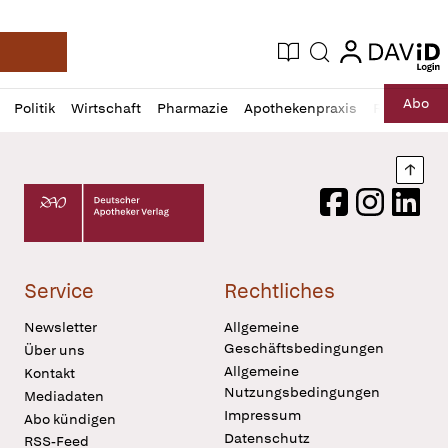
login
login
Aktuelle Ausgabe
Suche
Deutsche Apotheker Zeitung
Profil
Daz
Abo
Politik
Wirtschaft
Pharmazie
Apothekenpraxis
Recht
Sp
öffnen
Pur
Abo
öffnen
Nach
Deutscher Apotheker Verlag Logo
Facebook
Instagram
LinkedI
Service
Rechtliches
Newsletter
Allgemeine
Geschäftsbedingungen
Über uns
Allgemeine
Kontakt
Nutzungsbedingungen
Mediadaten
Impressum
Abo kündigen
Datenschutz
RSS-Feed