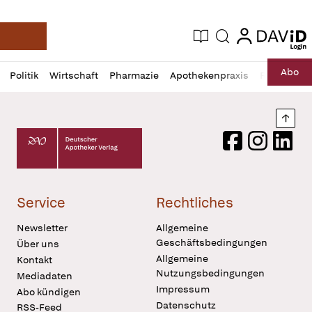
login
login
Aktuelle Ausgabe
Suche
Deutsche Apotheker Zeitung
Profil
Daz
Abo
Politik
Wirtschaft
Pharmazie
Apothekenpraxis
Recht
Sp
öffnen
Pur
Abo
öffnen
Nach
Deutscher Apotheker Verlag Logo
Facebook
Instagram
LinkedI
Service
Rechtliches
Newsletter
Allgemeine
Geschäftsbedingungen
Über uns
Allgemeine
Kontakt
Nutzungsbedingungen
Mediadaten
Impressum
Abo kündigen
Datenschutz
RSS-Feed