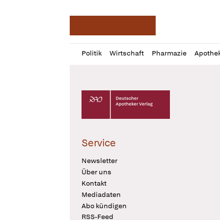
Deutsche Apotheker Ze
Profil
Daz
Politik
Wirtschaft
Pharmazie
Apothe
öffnen
Pur
Abo
öffnen
Deutscher Apotheker Verlag Logo
Service
Newsletter
Über uns
Kontakt
Mediadaten
Abo kündigen
RSS-Feed