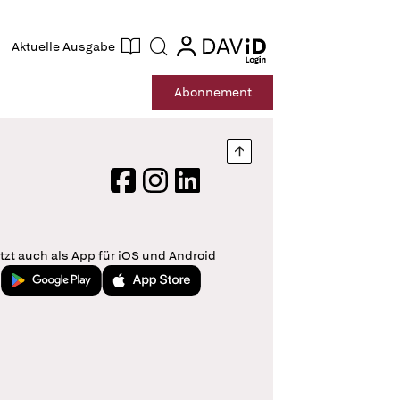
ogin
login
Aktuelle Ausgabe
Suche
Abo
nnement
Nach oben springen
Facebook
Instagram
LinkedIn
tzt auch als App für iOS und Android
Jetzt bei Google Play
Laden im App Store