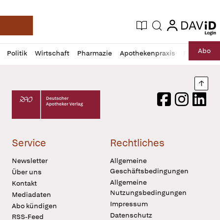
login
login
Aktuelle Ausgabe
Suche
Deutsche Apotheker Zeitung
Profil
Daz
Abo
Politik
Wirtschaft
Pharmazie
Apothekenpraxis
Recht
Sp
öffnen
Pur
Abo
öffnen
Nach
Deutscher Apotheker Verlag Logo
Facebook
Instagram
LinkedI
Service
Rechtliches
Newsletter
Allgemeine
Geschäftsbedingungen
Über uns
Allgemeine
Kontakt
Nutzungsbedingungen
Mediadaten
Impressum
Abo kündigen
Datenschutz
RSS-Feed