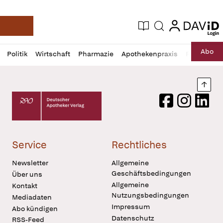
login
login
Aktuelle Ausgabe
Suche
Deutsche Apotheker Zeitung
Profil
Daz
Abo
Politik
Wirtschaft
Pharmazie
Apothekenpraxis
Recht
Sp
öffnen
Pur
Abo
öffnen
Nach
Deutscher Apotheker Verlag Logo
Facebook
Instagram
LinkedI
Service
Rechtliches
Newsletter
Allgemeine
Geschäftsbedingungen
Über uns
Allgemeine
Kontakt
Nutzungsbedingungen
Mediadaten
Impressum
Abo kündigen
Datenschutz
RSS-Feed