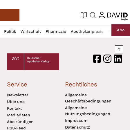
login
login
Aktuelle Ausgabe
Suche
Deutsche Apotheker Zeitung
Profil
Daz
Abo
Politik
Wirtschaft
Pharmazie
Apothekenpraxis
Recht
Sp
öffnen
Pur
Abo
öffnen
Nach
Deutscher Apotheker Verlag Logo
Facebook
Instagram
LinkedI
Service
Rechtliches
Newsletter
Allgemeine
Geschäftsbedingungen
Über uns
Allgemeine
Kontakt
Nutzungsbedingungen
Mediadaten
Impressum
Abo kündigen
Datenschutz
RSS-Feed