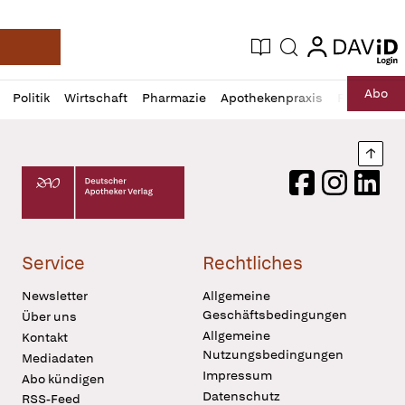
login
login
Aktuelle Ausgabe
Suche
Deutsche Apotheker Zeitung
Profil
Daz
Abo
Politik
Wirtschaft
Pharmazie
Apothekenpraxis
Recht
Sp
öffnen
Pur
Abo
öffnen
Nach
Deutscher Apotheker Verlag Logo
Facebook
Instagram
LinkedI
Service
Rechtliches
Newsletter
Allgemeine
Geschäftsbedingungen
Über uns
Allgemeine
Kontakt
Nutzungsbedingungen
Mediadaten
Impressum
Abo kündigen
Datenschutz
RSS-Feed