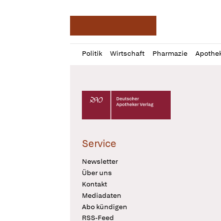
Deutsche Apotheker Ze
Profil
Daz
Politik
Wirtschaft
Pharmazie
Apothe
öffnen
Pur
Abo
öffnen
Deutscher Apotheker Verlag Logo
Service
Newsletter
Über uns
Kontakt
Mediadaten
Abo kündigen
RSS-Feed