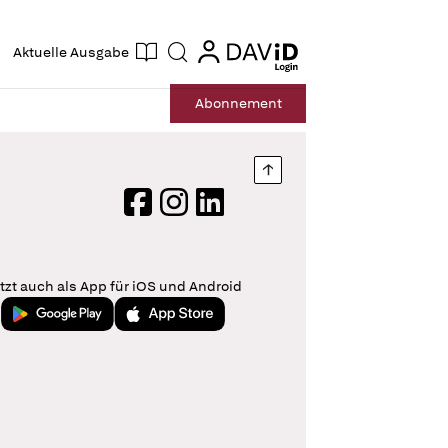
ogin
login
Aktuelle Ausgabe
Suche
Abo
nnement
Nach oben springen
Facebook
Instagram
LinkedIn
tzt auch als App für iOS und Android
Jetzt bei Google Play
Laden im App Store