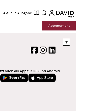
ogin
login
Aktuelle Ausgabe
Suche
Abo
nnement
Nach oben springen
Facebook
Instagram
LinkedIn
tzt auch als App für iOS und Android
Jetzt bei Google Play
Laden im App Store