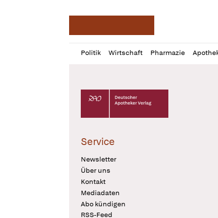
Deutsche Apotheker Ze
Profil
Daz
Politik
Wirtschaft
Pharmazie
Apothe
öffnen
Pur
Abo
öffnen
Deutscher Apotheker Verlag Logo
Service
Newsletter
Über uns
Kontakt
Mediadaten
Abo kündigen
RSS-Feed