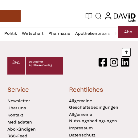
login
login
Aktuelle Ausgabe
Suche
Deutsche Apotheker Zeitung
Profil
Daz
Abo
Politik
Wirtschaft
Pharmazie
Apothekenpraxis
Recht
Sp
öffnen
Pur
Abo
öffnen
Nach
Deutscher Apotheker Verlag Logo
Facebook
Instagram
LinkedI
Service
Rechtliches
Newsletter
Allgemeine
Geschäftsbedingungen
Über uns
Allgemeine
Kontakt
Nutzungsbedingungen
Mediadaten
Impressum
Abo kündigen
Datenschutz
RSS-Feed