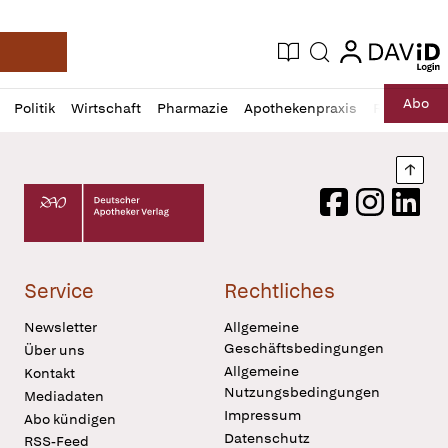
login
login
Aktuelle Ausgabe
Suche
Deutsche Apotheker Zeitung
Profil
Daz
Abo
Politik
Wirtschaft
Pharmazie
Apothekenpraxis
Recht
Sp
öffnen
Pur
Abo
öffnen
Nach
Deutscher Apotheker Verlag Logo
Facebook
Instagram
LinkedI
Service
Rechtliches
Newsletter
Allgemeine
Geschäftsbedingungen
Über uns
Allgemeine
Kontakt
Nutzungsbedingungen
Mediadaten
Impressum
Abo kündigen
Datenschutz
RSS-Feed