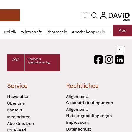
login
login
Aktuelle Ausgabe
Suche
Deutsche Apotheker Zeitung
Profil
Daz
Abo
Politik
Wirtschaft
Pharmazie
Apothekenpraxis
Recht
Sp
öffnen
Pur
Abo
öffnen
Nach
Deutscher Apotheker Verlag Logo
Facebook
Instagram
LinkedI
Service
Rechtliches
Newsletter
Allgemeine
Geschäftsbedingungen
Über uns
Allgemeine
Kontakt
Nutzungsbedingungen
Mediadaten
Impressum
Abo kündigen
Datenschutz
RSS-Feed