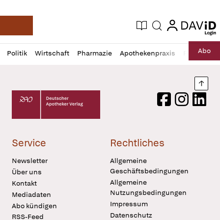
login
login
Aktuelle Ausgabe
Suche
Deutsche Apotheker Zeitung
Profil
Daz
Abo
Politik
Wirtschaft
Pharmazie
Apothekenpraxis
Recht
Sp
öffnen
Pur
Abo
öffnen
Nach
Deutscher Apotheker Verlag Logo
Facebook
Instagram
LinkedI
Service
Rechtliches
Newsletter
Allgemeine
Geschäftsbedingungen
Über uns
Allgemeine
Kontakt
Nutzungsbedingungen
Mediadaten
Impressum
Abo kündigen
Datenschutz
RSS-Feed