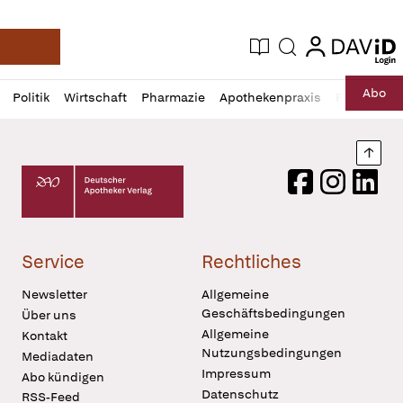
login
login
Aktuelle Ausgabe
Suche
Deutsche Apotheker Zeitung
Profil
Daz
Abo
Politik
Wirtschaft
Pharmazie
Apothekenpraxis
Recht
Sp
öffnen
Pur
Abo
öffnen
Nach
Deutscher Apotheker Verlag Logo
Facebook
Instagram
LinkedI
Service
Rechtliches
Newsletter
Allgemeine
Geschäftsbedingungen
Über uns
Allgemeine
Kontakt
Nutzungsbedingungen
Mediadaten
Impressum
Abo kündigen
Datenschutz
RSS-Feed