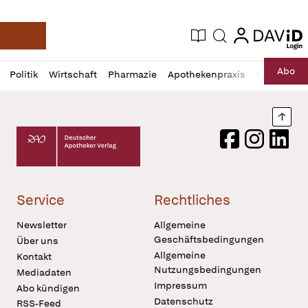
login
login
Aktuelle Ausgabe
Suche
Deutsche Apotheker Zeitung
Profil
Daz
Abo
Politik
Wirtschaft
Pharmazie
Apothekenpraxis
Recht
Sp
öffnen
Pur
Abo
öffnen
Nach
Deutscher Apotheker Verlag Logo
Facebook
Instagram
LinkedI
Service
Rechtliches
Newsletter
Allgemeine
Geschäftsbedingungen
Über uns
Allgemeine
Kontakt
Nutzungsbedingungen
Mediadaten
Impressum
Abo kündigen
Datenschutz
RSS-Feed