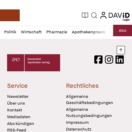
login
login
Aktuelle Ausgabe
Suche
Deutsche Apotheker Zeitung
Profil
Daz
Abo
Politik
Wirtschaft
Pharmazie
Apothekenpraxis
Recht
Sp
öffnen
Pur
Abo
öffnen
Nach
Deutscher Apotheker Verlag Logo
Facebook
Instagram
LinkedI
Service
Rechtliches
Newsletter
Allgemeine
Geschäftsbedingungen
Über uns
Allgemeine
Kontakt
Nutzungsbedingungen
Mediadaten
Impressum
Abo kündigen
Datenschutz
RSS-Feed