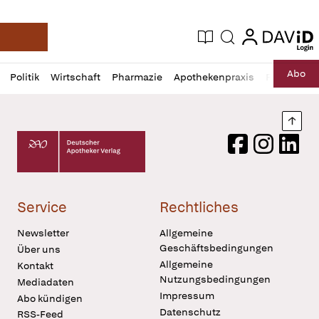
login
login
Aktuelle Ausgabe
Suche
Deutsche Apotheker Zeitung
Profil
Daz
Abo
Politik
Wirtschaft
Pharmazie
Apothekenpraxis
Recht
Sp
öffnen
Pur
Abo
öffnen
Nach
Deutscher Apotheker Verlag Logo
Facebook
Instagram
LinkedI
Service
Rechtliches
Newsletter
Allgemeine
Geschäftsbedingungen
Über uns
Allgemeine
Kontakt
Nutzungsbedingungen
Mediadaten
Impressum
Abo kündigen
Datenschutz
RSS-Feed