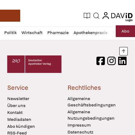
login
login
Aktuelle Ausgabe
Suche
Deutsche Apotheker Zeitung
Profil
Daz
Abo
Politik
Wirtschaft
Pharmazie
Apothekenpraxis
Recht
Sp
öffnen
Pur
Abo
öffnen
Nach
Deutscher Apotheker Verlag Logo
Facebook
Instagram
LinkedI
Service
Rechtliches
Newsletter
Allgemeine
Geschäftsbedingungen
Über uns
Allgemeine
Kontakt
Nutzungsbedingungen
Mediadaten
Impressum
Abo kündigen
Datenschutz
RSS-Feed