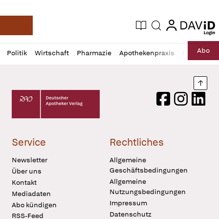
login
login
Aktuelle Ausgabe
Suche
Deutsche Apotheker Zeitung
Profil
Daz
Abo
Politik
Wirtschaft
Pharmazie
Apothekenpraxis
Recht
Sp
öffnen
Pur
Abo
öffnen
Nach
Deutscher Apotheker Verlag Logo
Facebook
Instagram
LinkedI
Service
Rechtliches
Newsletter
Allgemeine
Geschäftsbedingungen
Über uns
Allgemeine
Kontakt
Nutzungsbedingungen
Mediadaten
Impressum
Abo kündigen
Datenschutz
RSS-Feed