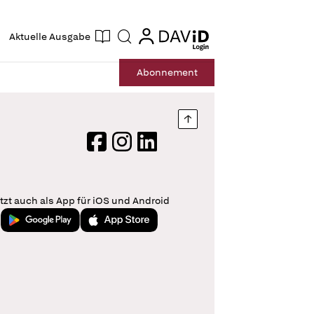
ogin
login
Aktuelle Ausgabe
Suche
Abo
nnement
Nach oben springen
Facebook
Instagram
LinkedIn
tzt auch als App für iOS und Android
Jetzt bei Google Play
Laden im App Store