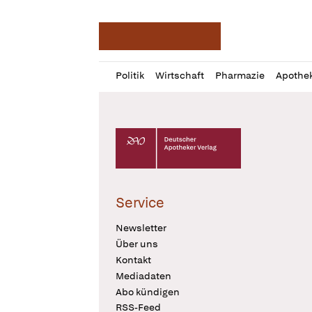
Deutsche Apotheker Ze
Profil
Daz
Politik
Wirtschaft
Pharmazie
Apothe
öffnen
Pur
Abo
öffnen
Deutscher Apotheker Verlag Logo
Service
Newsletter
Über uns
Kontakt
Mediadaten
Abo kündigen
RSS-Feed