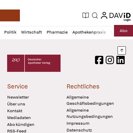
login
login
Aktuelle Ausgabe
Suche
Deutsche Apotheker Zeitung
Profil
Daz
Abo
Politik
Wirtschaft
Pharmazie
Apothekenpraxis
Recht
Sp
öffnen
Pur
Abo
öffnen
Nach
Deutscher Apotheker Verlag Logo
Facebook
Instagram
LinkedI
Service
Rechtliches
Newsletter
Allgemeine
Geschäftsbedingungen
Über uns
Allgemeine
Kontakt
Nutzungsbedingungen
Mediadaten
Impressum
Abo kündigen
Datenschutz
RSS-Feed