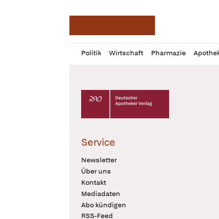
Deutsche Apotheker Ze
Profil
Daz
Politik
Wirtschaft
Pharmazie
Apothe
öffnen
Pur
Abo
öffnen
Deutscher Apotheker Verlag Logo
Service
Newsletter
Über uns
Kontakt
Mediadaten
Abo kündigen
RSS-Feed