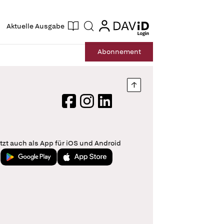
ogin
login
Aktuelle Ausgabe
Suche
Abo
nnement
Nach oben springen
Facebook
Instagram
LinkedIn
tzt auch als App für iOS und Android
Jetzt bei Google Play
Laden im App Store