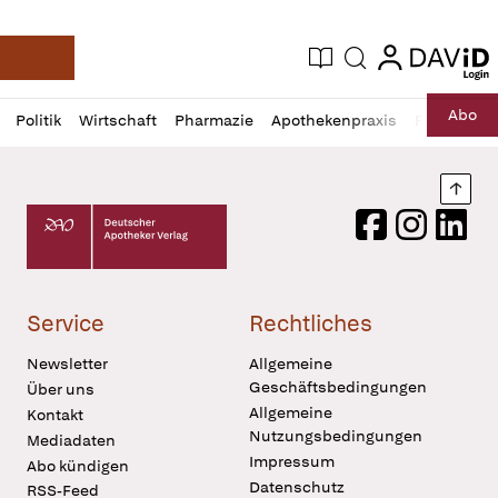
login
login
Aktuelle Ausgabe
Suche
Deutsche Apotheker Zeitung
Profil
Daz
Abo
Politik
Wirtschaft
Pharmazie
Apothekenpraxis
Recht
Sp
öffnen
Pur
Abo
öffnen
Nach
Deutscher Apotheker Verlag Logo
Facebook
Instagram
LinkedI
Service
Rechtliches
Newsletter
Allgemeine
Geschäftsbedingungen
Über uns
Allgemeine
Kontakt
Nutzungsbedingungen
Mediadaten
Impressum
Abo kündigen
Datenschutz
RSS-Feed