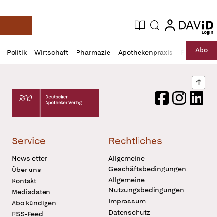
login
login
Aktuelle Ausgabe
Suche
Deutsche Apotheker Zeitung
Profil
Daz
Abo
Politik
Wirtschaft
Pharmazie
Apothekenpraxis
Recht
Sp
öffnen
Pur
Abo
öffnen
Nach
Deutscher Apotheker Verlag Logo
Facebook
Instagram
LinkedI
Service
Rechtliches
Newsletter
Allgemeine
Geschäftsbedingungen
Über uns
Allgemeine
Kontakt
Nutzungsbedingungen
Mediadaten
Impressum
Abo kündigen
Datenschutz
RSS-Feed