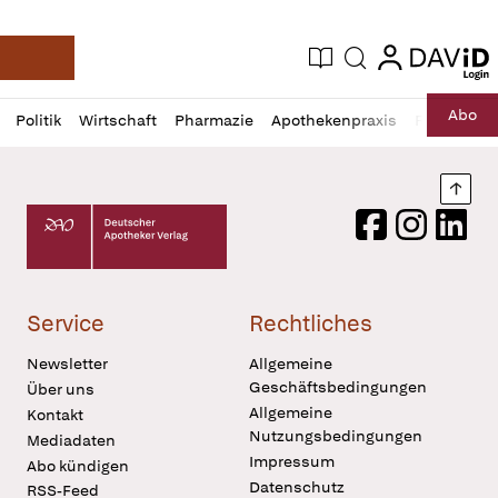
login
login
Aktuelle Ausgabe
Suche
Deutsche Apotheker Zeitung
Profil
Daz
Abo
Politik
Wirtschaft
Pharmazie
Apothekenpraxis
Recht
Sp
öffnen
Pur
Abo
öffnen
Nach
Deutscher Apotheker Verlag Logo
Facebook
Instagram
LinkedI
Service
Rechtliches
Newsletter
Allgemeine
Geschäftsbedingungen
Über uns
Allgemeine
Kontakt
Nutzungsbedingungen
Mediadaten
Impressum
Abo kündigen
Datenschutz
RSS-Feed