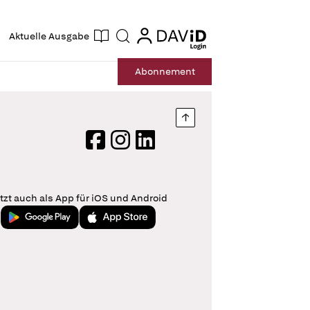
ogin
login
Aktuelle Ausgabe
Suche
Abo
nnement
Nach oben springen
Facebook
Instagram
LinkedIn
tzt auch als App für iOS und Android
Jetzt bei Google Play
Laden im App Store