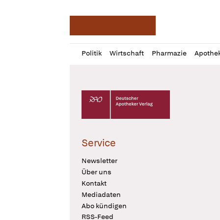
Deutsche Apotheker Ze
Profil
Daz
Politik
Wirtschaft
Pharmazie
Apothe
öffnen
Pur
Abo
öffnen
Deutscher Apotheker Verlag Logo
Service
Newsletter
Über uns
Kontakt
Mediadaten
Abo kündigen
RSS-Feed