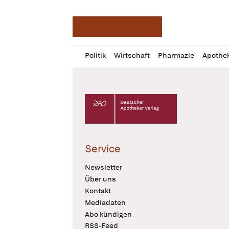
Deutsche Apotheker Ze
Profil
Daz
Politik
Wirtschaft
Pharmazie
Apothe
öffnen
Pur
Abo
öffnen
Deutscher Apotheker Verlag Logo
Service
Newsletter
Über uns
Kontakt
Mediadaten
Abo kündigen
RSS-Feed