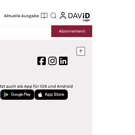
ogin
login
Aktuelle Ausgabe
Suche
Abo
nnement
Nach oben springen
Facebook
Instagram
LinkedIn
tzt auch als App für iOS und Android
Jetzt bei Google Play
Laden im App Store