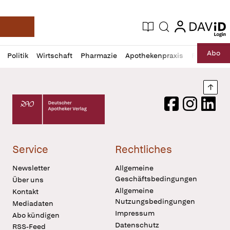
login
login
Aktuelle Ausgabe
Suche
Deutsche Apotheker Zeitung
Profil
Daz
Abo
Politik
Wirtschaft
Pharmazie
Apothekenpraxis
Recht
Sp
öffnen
Pur
Abo
öffnen
Nach
Deutscher Apotheker Verlag Logo
Facebook
Instagram
LinkedI
Service
Rechtliches
Newsletter
Allgemeine
Geschäftsbedingungen
Über uns
Allgemeine
Kontakt
Nutzungsbedingungen
Mediadaten
Impressum
Abo kündigen
Datenschutz
RSS-Feed