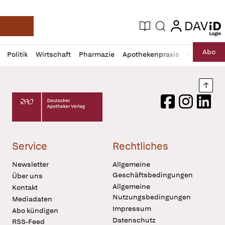
login
login
Aktuelle Ausgabe
Suche
Deutsche Apotheker Zeitung
Profil
Daz
Abo
Politik
Wirtschaft
Pharmazie
Apothekenpraxis
Recht
Sp
öffnen
Pur
Abo
öffnen
Nach
Deutscher Apotheker Verlag Logo
Facebook
Instagram
LinkedI
Service
Rechtliches
Newsletter
Allgemeine
Geschäftsbedingungen
Über uns
Allgemeine
Kontakt
Nutzungsbedingungen
Mediadaten
Impressum
Abo kündigen
Datenschutz
RSS-Feed