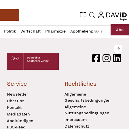
login
login
Aktuelle Ausgabe
Suche
Deutsche Apotheker Zeitung
Profil
Daz
Abo
Politik
Wirtschaft
Pharmazie
Apothekenpraxis
Recht
Sp
öffnen
Pur
Abo
öffnen
Nach
Deutscher Apotheker Verlag Logo
Facebook
Instagram
LinkedI
Service
Rechtliches
Newsletter
Allgemeine
Geschäftsbedingungen
Über uns
Allgemeine
Kontakt
Nutzungsbedingungen
Mediadaten
Impressum
Abo kündigen
Datenschutz
RSS-Feed