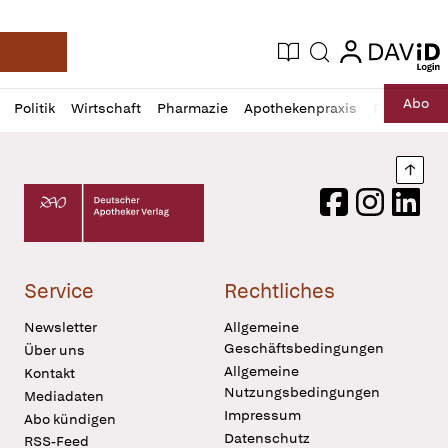
login
login
Aktuelle Ausgabe
Suche
Deutsche Apotheker Zeitung
Profil
Daz
Abo
Politik
Wirtschaft
Pharmazie
Apothekenpraxis
Recht
Sp
öffnen
Pur
Abo
öffnen
Nach
Deutscher Apotheker Verlag Logo
Facebook
Instagram
LinkedI
Service
Rechtliches
Newsletter
Allgemeine
Geschäftsbedingungen
Über uns
Allgemeine
Kontakt
Nutzungsbedingungen
Mediadaten
Impressum
Abo kündigen
Datenschutz
RSS-Feed