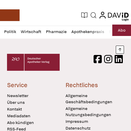
login
login
Aktuelle Ausgabe
Suche
Deutsche Apotheker Zeitung
Profil
Daz
Abo
Politik
Wirtschaft
Pharmazie
Apothekenpraxis
Recht
Sp
öffnen
Pur
Abo
öffnen
Nach
Deutscher Apotheker Verlag Logo
Facebook
Instagram
LinkedI
Service
Rechtliches
Newsletter
Allgemeine
Geschäftsbedingungen
Über uns
Allgemeine
Kontakt
Nutzungsbedingungen
Mediadaten
Impressum
Abo kündigen
Datenschutz
RSS-Feed