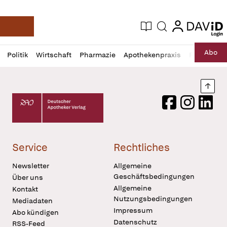
login
login
Aktuelle Ausgabe
Suche
Deutsche Apotheker Zeitung
Profil
Daz
Abo
Politik
Wirtschaft
Pharmazie
Apothekenpraxis
Recht
Sp
öffnen
Pur
Abo
öffnen
Nach
Deutscher Apotheker Verlag Logo
Facebook
Instagram
LinkedI
Service
Rechtliches
Newsletter
Allgemeine
Geschäftsbedingungen
Über uns
Allgemeine
Kontakt
Nutzungsbedingungen
Mediadaten
Impressum
Abo kündigen
Datenschutz
RSS-Feed