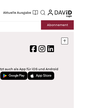
ogin
login
Aktuelle Ausgabe
Suche
Abo
nnement
Nach oben springen
Facebook
Instagram
LinkedIn
tzt auch als App für iOS und Android
Jetzt bei Google Play
Laden im App Store