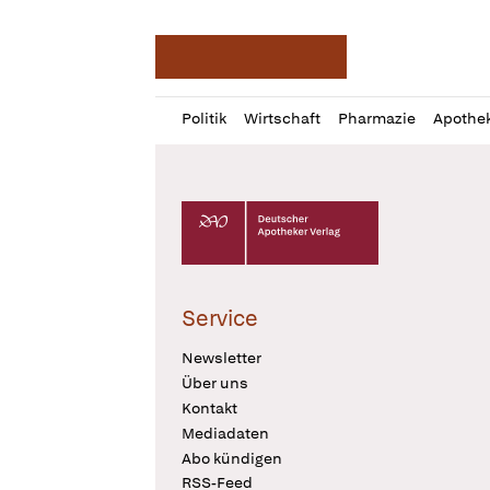
Deutsche Apotheker Ze
Profil
Daz
Politik
Wirtschaft
Pharmazie
Apothe
öffnen
Pur
Abo
öffnen
Deutscher Apotheker Verlag Logo
Service
Newsletter
Über uns
Kontakt
Mediadaten
Abo kündigen
RSS-Feed