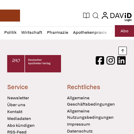
login
login
Aktuelle Ausgabe
Suche
Deutsche Apotheker Zeitung
Profil
Daz
Abo
Politik
Wirtschaft
Pharmazie
Apothekenpraxis
Recht
Sp
öffnen
Pur
Abo
öffnen
Nach
Deutscher Apotheker Verlag Logo
Facebook
Instagram
LinkedI
Service
Rechtliches
Newsletter
Allgemeine
Geschäftsbedingungen
Über uns
Allgemeine
Kontakt
Nutzungsbedingungen
Mediadaten
Impressum
Abo kündigen
Datenschutz
RSS-Feed