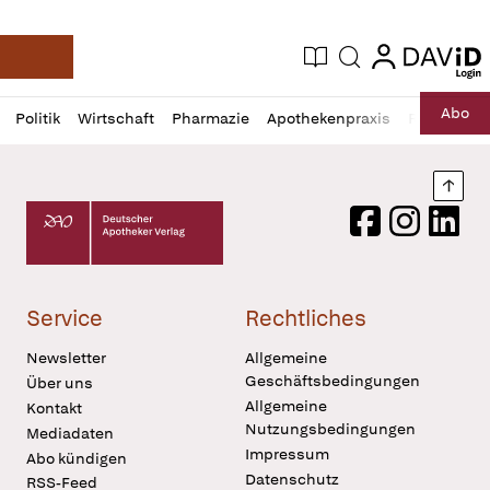
login
login
Aktuelle Ausgabe
Suche
Deutsche Apotheker Zeitung
Profil
Daz
Abo
Politik
Wirtschaft
Pharmazie
Apothekenpraxis
Recht
Sp
öffnen
Pur
Abo
öffnen
Nach
Deutscher Apotheker Verlag Logo
Facebook
Instagram
LinkedI
Service
Rechtliches
Newsletter
Allgemeine
Geschäftsbedingungen
Über uns
Allgemeine
Kontakt
Nutzungsbedingungen
Mediadaten
Impressum
Abo kündigen
Datenschutz
RSS-Feed